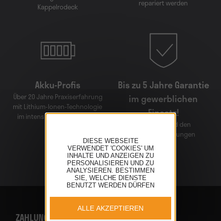
repariert werden
Kappelrodeck
Akku-Profis
Bis zu 5 Jahre Garantie
Über 20 Jahre Praxiserfahrung
im gewerblichen
mit Lithium-Ionen-Technologie
Einsatz!
im intensiven gewerblichen
entsprechend den
Einsatz
Garantiebedingungen
DIESE WEBSEITE
VERWENDET 'COOKIES' UM
INHALTE UND ANZEIGEN ZU
PERSONALISIEREN UND ZU
ANALYSIEREN. BESTIMMEN
SIE, WELCHE DIENSTE
BENUTZT WERDEN DÜRFEN
ALLE AKZEPTIEREN
ZAHLUNGSMÖGLICHKEITEN