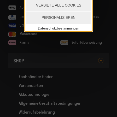
VERBIETE ALLE COOKIES
Apple Pay
Google Pay
PayPal
American Express
PERSONALISIEREN
VISA
Diners Club
Datenschutzbestimmungen
Mastercard
Klarna
Sofortüberweisung
SHOP
Fachhändler finden
Versandarten
Akkutechnologie
Allgemeine Geschäftsbedingungen
Widerrufsbelehrung