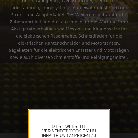
deren Ladegeräte, Wechselrichter, Mehrfach-
Ladestationen, Tragesysteme, Aufbewahrungsboxen und
Strom- und Adapterkabel. Des Weiteren sind zahlreiche
Zubehörartikel und Austauschteile für die Wartung Ihrer
Akkugeräte erhältlich wie Messer- und Klingensätze für
die elektrischen Rasenmäher, Schneidfäden für die
elektrischen Kantenschneider und Motorsensen,
Sägeketten für die elektrischen Entaster und Motorsägen
sowie auch diverse Schmierstoffe und Reinigungsmittel.
DIESE WEBSEITE
VERWENDET 'COOKIES' UM
INHALTE UND ANZEIGEN ZU