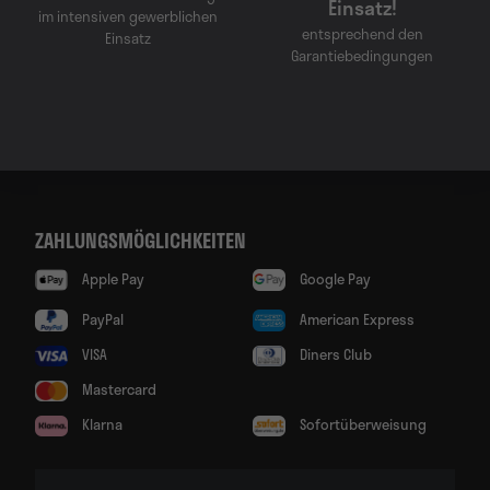
Einsatz!
im intensiven gewerblichen
entsprechend den
Einsatz
Garantiebedingungen
ZAHLUNGSMÖGLICHKEITEN
Apple Pay
Google Pay
PayPal
American Express
VISA
Diners Club
Mastercard
Klarna
Sofortüberweisung