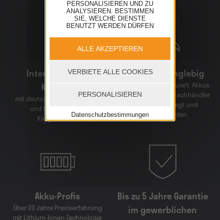
PERSONALISIEREN UND ZU
ANALYSIEREN. BESTIMMEN
SIE, WELCHE DIENSTE
BENUTZT WERDEN DÜRFEN
ALLE AKZEPTIEREN
Internationaler
Besonders langlebig
VERBIETE ALLE COOKIES
Konzern
Professionell konstruiert: Akkus
können direkt beim Fachhändler
PERSONALISIEREN
mit deutscher Niederlassung
ausgelesen, zerlegt und
und Lager in 77876
repariert werden
Datenschutzbestimmungen
Kappelrodeck
Akku-Profis
Bis zu 5 Jahre Garantie
Über 20 Jahre Praxiserfahrung
im gewerblichen
mit Lithium-Ionen-Technologie