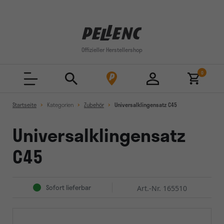
Cookie-Einstellungen
Offizieller Herstellershop
0
Startseite
Kategorien
Zubehör
Universalklingensatz C45
Universalklingensatz
C45
Sofort lieferbar
Art.-Nr. 165510