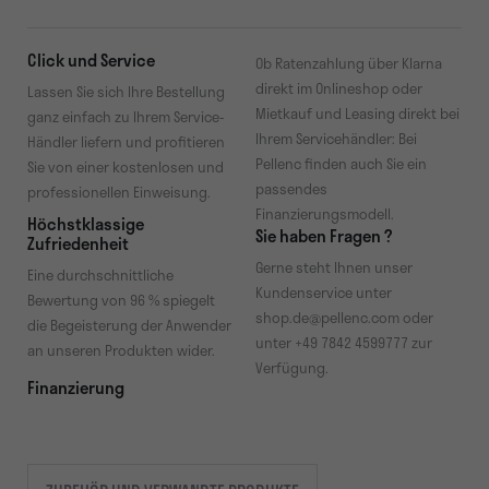
Click und Service
Ob Ratenzahlung über Klarna
direkt im Onlineshop oder
Lassen Sie sich Ihre Bestellung
Mietkauf und Leasing direkt bei
ganz einfach zu Ihrem Service-
Ihrem Servicehändler: Bei
Händler liefern und profitieren
Pellenc finden auch Sie ein
Sie von einer kostenlosen und
passendes
professionellen Einweisung.
Finanzierungsmodell.
Höchstklassige
Sie haben Fragen ?
Zufriedenheit
Gerne steht Ihnen unser
Eine durchschnittliche
Kundenservice unter
Bewertung von 96 % spiegelt
shop.de@pellenc.com oder
die Begeisterung der Anwender
unter +49 7842 4599777 zur
an unseren Produkten wider.
Verfügung.
Finanzierung