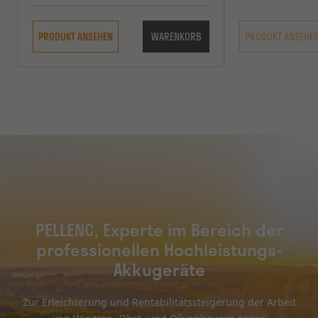
PRODUKT ANSEHEN
WARENKORB
PRODUKT ANSEHE
PELLENC, Experte im Bereich der
professionellen Hochleistungs-
Akkugeräte
Zur Erleichterung und Rentabilitätssteigerung der Arbeit